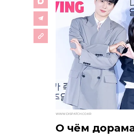
WWW.DISPATCH.CO.KR
О чём дорама