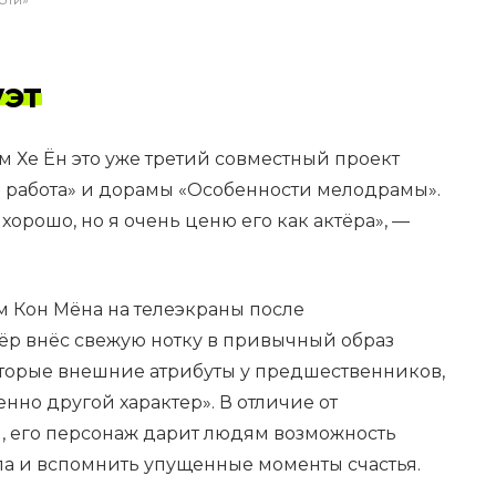
уэт
 Хе Ён это уже третий совместный проект
 работа» и дорамы «Особенности мелодрамы».
хорошо, но я очень ценю его как актёра», —
м Кон Мёна на телеэкраны после
тёр внёс свежую нотку в привычный образ
оторые внешние атрибуты у предшественников,
нно другой характер». В отличие от
 его персонаж дарит людям возможность
а и вспомнить упущенные моменты счастья.