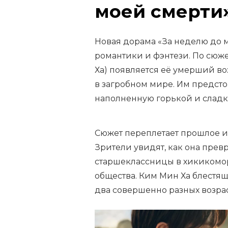
моей смерти
Новая дорама «За неделю до 
романтики и фэнтези. По сюж
Ха) появляется её умерший в
в загробном мире. Им предст
наполненную горькой и слад
Сюжет переплетает прошлое и 
Зрители увидят, как она прев
старшеклассницы в хикикомор
общества. Ким Мин Ха блестящ
два совершенно разных возрас