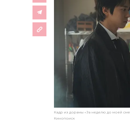
Кадр из дорамы «За неделю до моей сме
Кинопоиск