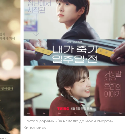
Постер дорамы «За неделю до моей смерти»
Кинопоиск
рти»