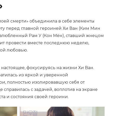
»
моей смерти» объединила в себе элементы
ету перед главной героиней Хи Ван (Ким Мин
озлюбленный Рам У (Кон Мён), ставший жнецом
оит провести вместе последнюю неделю,
кой любовью.
настоящее, фокусируясь на жизни Хи Ван.
ратилась из яркой и уверенной
и, полностью изолировавшую себя от
е справилась с задачей, воплотив на экране
та и состояния своей героини.