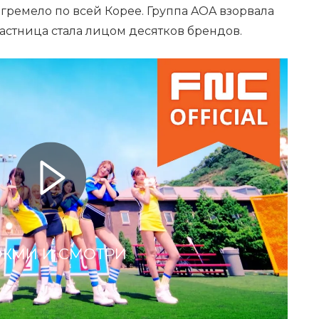
 гремело по всей Корее. Группа AOA взорвала
участница стала лицом десятков брендов.
ЖМИ И СМОТРИ