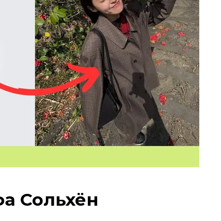
фа Сольхён