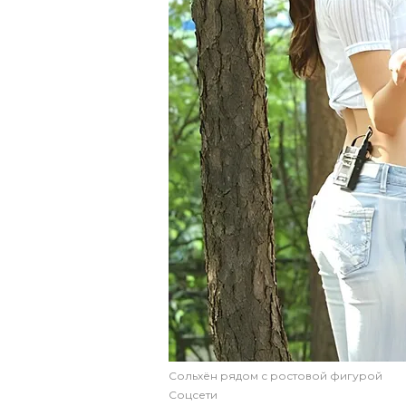
Сольхён рядом с ростовой фигурой
Соцсети