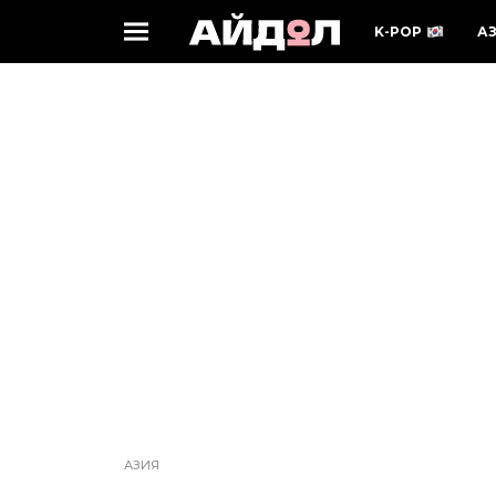
K-POP
А
АЗИЯ