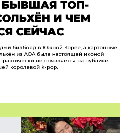
 БЫВШАЯ ТОП-
СОЛЬХЁН И ЧЕМ
СЯ СЕЙЧАС
дый билборд в Южной Корее, а картонные
ольхён из AOA была настоящей иконой
практически не появляется на публике.
шей королевой k-pop.