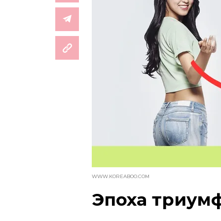
WWW.KOREABOO.COM
Эпоха триум