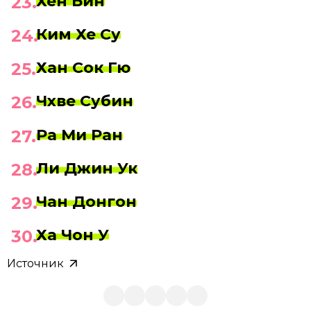
Хён Бин
Ким Хе Су
Хан Сок Гю
Чхве Субин
Ра Ми Ран
Ли Джин Ук
Чан Донгон
Ха Чон У
Источник