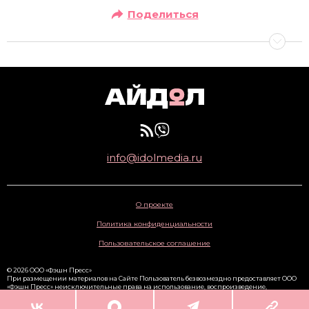
Поделиться
info@idolmedia.ru
О проекте
Политика конфиденциальности
Пользовательское соглашение
© 2026 ООО «Фэшн Пресс»
При размещении материалов на Сайте Пользователь безвозмездно предоставляет ООО
«Фэшн Пресс» неисключительные права на использование, воспроизведение,
распространение, создание производных произведений, а также на демонстрацию
материалов и доведение их до всеобщего сведения через сайт
www.idolmedia.ru
. 16+