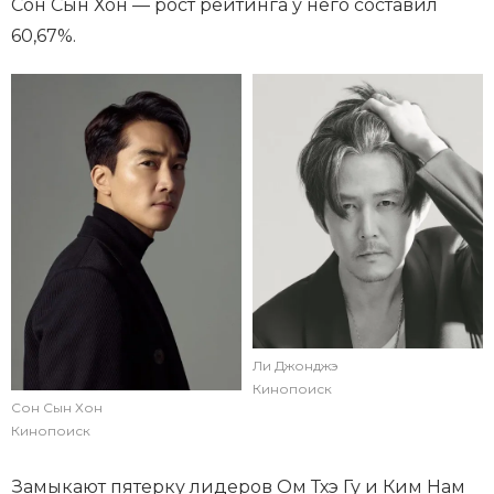
Сон Сын Хон — рост рейтинга у него составил
60,67%.
Ли Джонджэ
Кинопоиск
Сон Сын Хон
Кинопоиск
Замыкают пятерку лидеров Ом Тхэ Гу и Ким Нам