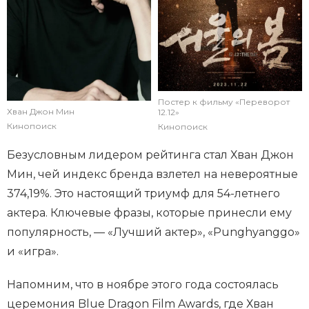
Постер к фильму «Переворот
Хван Джон Мин
12.12»
Кинопоиск
Кинопоиск
Безусловным лидером рейтинга стал Хван Джон
Мин, чей индекс бренда взлетел на невероятные
374,19%. Это настоящий триумф для 54-летнего
актера. Ключевые фразы, которые принесли ему
популярность, — «Лучший актер», «Punghyanggo»
и «игра».
Напомним, что в ноябре этого года состоялась
церемония Blue Dragon Film Awards
, где Хван