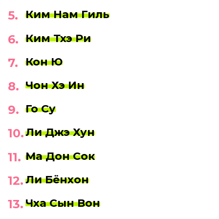
Ким Нам Гиль
Ким Тхэ Ри
Кон Ю
Чон Хэ Ин
Го Су
Ли Джэ Хун
Ма Дон Сок
Ли Бёнхон
Чха Сын Вон