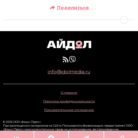
Поделиться
info@idolmedia.ru
О проекте
Политика конфиденциальности
Пользовательское соглашение
© 2026 ООО «Фэшн Пресс»
При размещении материалов на Сайте Пользователь безвозмездно предоставляет ООО
«Фэшн Пресс» неисключительные права на использование, воспроизведение,
распространение, создание производных произведений, а также на демонстрацию
материалов и доведение их до всеобщего сведения через сайт
www.idolmedia.ru
. 16+