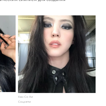
Хан Со Хи
Соцсети