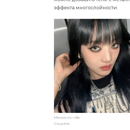
эффекта многослойности.
Минни из i-dle
Соцсети