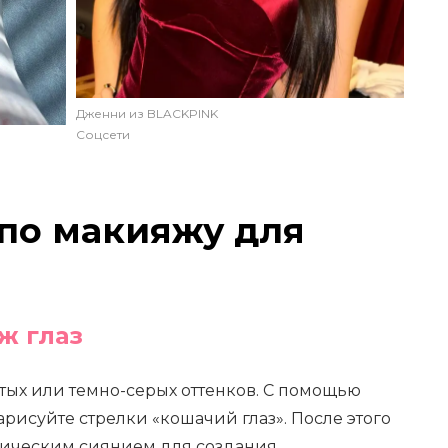
Дженни из BLACKPINK
Соцсети
по макияжу для
ж глаз
тых или темно-серых оттенков. С помощью
арисуйте стрелки «кошачий глаз». После этого
лическим сиянием для создания