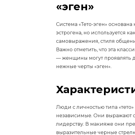
«эген»
Система «Тето-эген» основана 
эстрогена, но используется к
самовыражения, стиля общени
Важно отметить, что эта клас
— женщины могут проявлять д
нежные черты «эген».
Характеристи
Люди с личностью типа «тето»
независимые. Они выражают с
лидерству. В макияже они пр
выразительные черные стрел