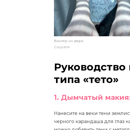
Винтер из aespa
Соцсети
Руководство 
типа «тето»
1. Дымчатый макия
Нанесите на веки тени землис
черного карандаша для глаз н
можно добавить тени с метал