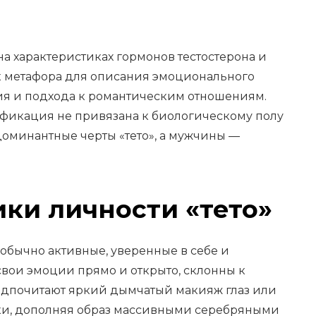
на характеристиках гормонов тестостерона и
ак метафора для описания эмоционального
я и подхода к романтическим отношениям.
сификация не привязана к биологическому полу
оминантные черты «тето», а мужчины —
ки личности «тето»
 обычно активные, уверенные в себе и
вои эмоции прямо и открыто, склонны к
едпочитают яркий дымчатый макияж глаз или
ки, дополняя образ массивными серебряными