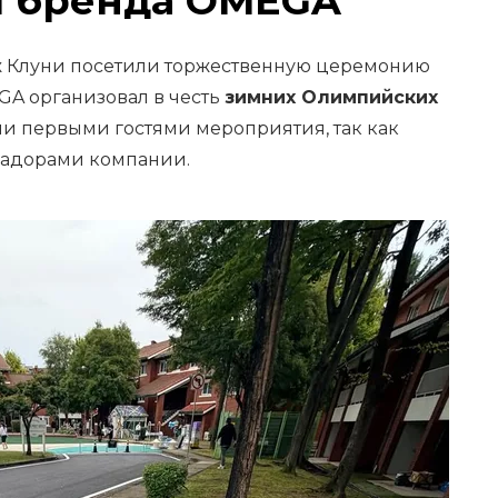
 бренда OMEGA
ж Клуни посетили торжественную церемонию
GA организовал в честь
зимних Олимпийских
али первыми гостями мероприятия, так как
садорами компании.