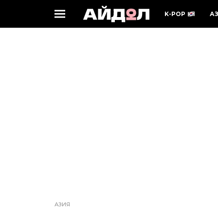
K-POP
А
АЗИЯ