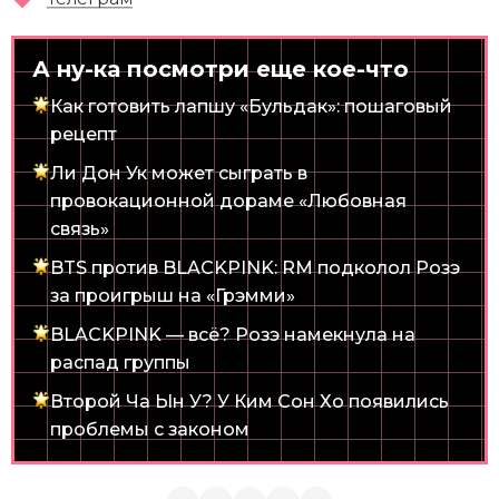
А ну-ка посмотри еще кое-что
Как готовить лапшу «Бульдак»: пошаговый
рецепт
Ли Дон Ук может сыграть в
провокационной дораме «Любовная
связь»
BTS против BLACKPINK: RM подколол Розэ
за проигрыш на «Грэмми»
BLACKPINK — всё? Розэ намекнула на
распад группы
Второй Ча Ын У? У Ким Сон Хо появились
проблемы с законом