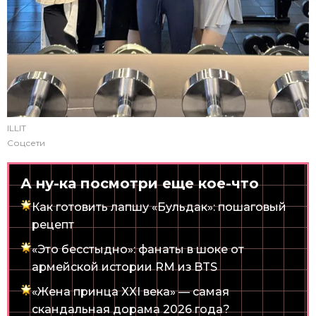
ILLIT
Соцсети
А ну-ка посмотри еще кое-что
Как готовить лапшу «Бульдак»: пошаговый
рецепт
«Это бесстыдно»: фанаты в шоке от
армейской истории RM из BTS
«Жена принца XXI века» — самая
скандальная дорама 2026 года?