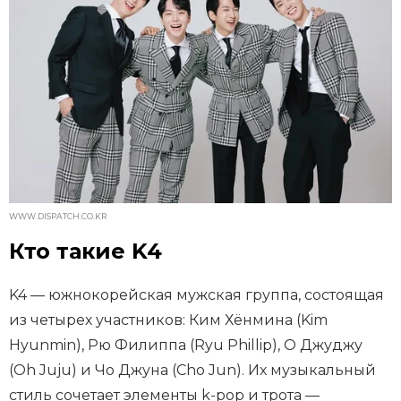
WWW.DISPATCH.CO.KR
Кто такие K4
K4 — южнокорейская мужская группа, состоящая
из четырех участников: Ким Хёнмина (Kim
Hyunmin), Рю Филиппа (Ryu Phillip), О Джуджу
(Oh Juju) и Чо Джуна (Cho Jun). Их музыкальный
стиль сочетает элементы k-pop и трота —