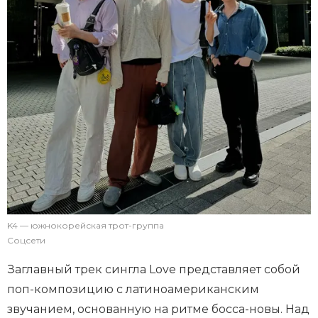
K4 — южнокорейская трот-группа
Соцсети
Заглавный трек сингла Love представляет собой
поп-композицию с латиноамериканским
звучанием, основанную на ритме босса-новы. Над