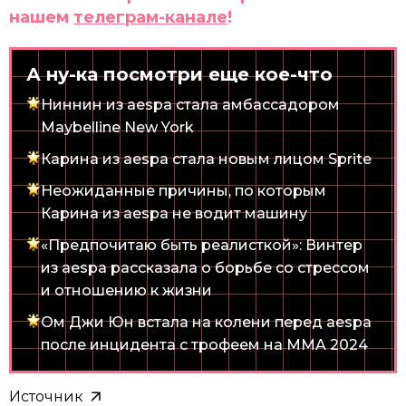
нашем
телеграм-канале
!
А ну-ка посмотри еще кое-что
Ниннин из aespa стала амбассадором
Maybelline New York
Карина из aespa стала новым лицом Sprite
Неожиданные причины, по которым
Карина из aespa не водит машину
«Предпочитаю быть реалисткой»: Винтер
из aespa рассказала о борьбе со стрессом
и отношению к жизни
Ом Джи Юн встала на колени перед aespa
после инцидента с трофеем на MMA 2024
Источник