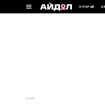
K-POP
А
K-POP