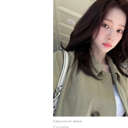
Карина из aespa
Соцсети