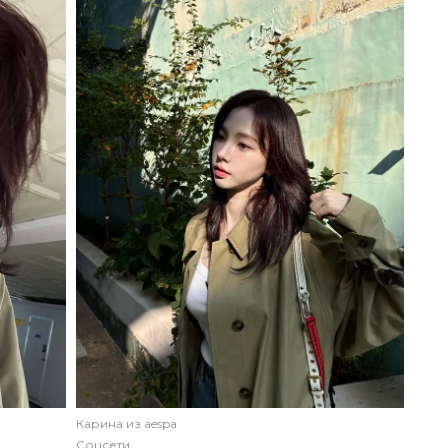
Карина из aespa
Соцсети