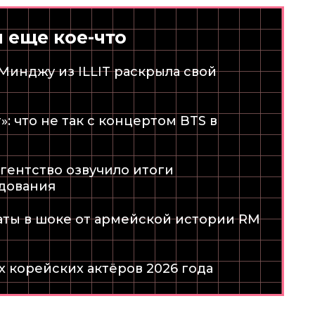
и еще кое-что
 Минджу из ILLIT раскрыла свой
: что не так с концертом BTS в
агентство озвучило итоги
дования
аты в шоке от армейской истории RM
х корейских актёров 2026 года