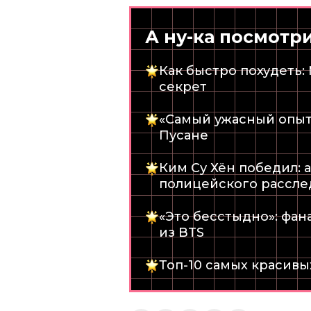
А ну-ка посмотр
Как быстро похудеть:
секрет
«Самый ужасный опыт»
Пусане
Ким Су Хён победил: 
полицейского рассле
«Это бесстыдно»: фан
из BTS
Топ-10 самых красивы