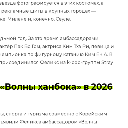
звезда фотографируется в этих костюмах, а
 рекламные щиты в крупных городах —
е, Милане и, конечно, Сеуле.
дьмой год. За это время амбассадорами
ктёр Пак Бо Гом, актриса Ким Тхэ Ри, певица и
чемпионка по фигурному катанию Ким Ён А. В
 присоединился Феликс из k-pop-группы Stray
«Волны ханбока» в 2026
ы, спорта и туризма совместно с Корейским
бъявили Феликса амбассадором «Волны