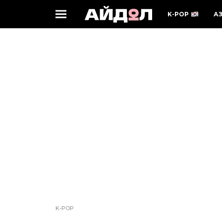
K-POP
А
K-POP