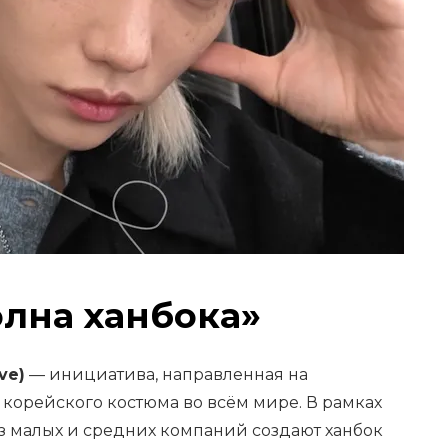
олна ханбока»
ve)
— инициатива, направленная на
орейского костюма во всём мире. В рамках
 малых и средних компаний создают ханбок