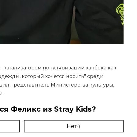
ет катализатором популяризации ханбока как
одежды, который хочется носить" среди
явил представитель Министерства культуры,
и.
ся Феликс из Stray Kids?
Нет((