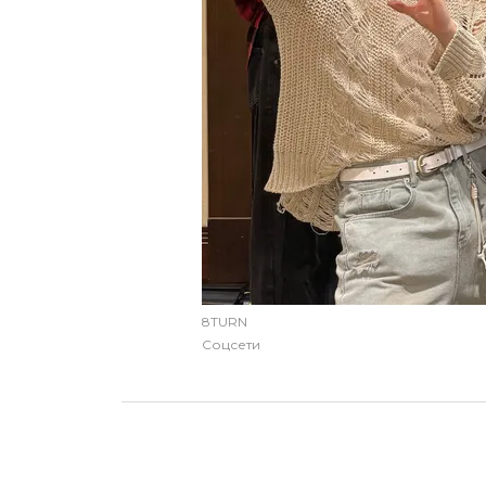
8TURN
Соцсети