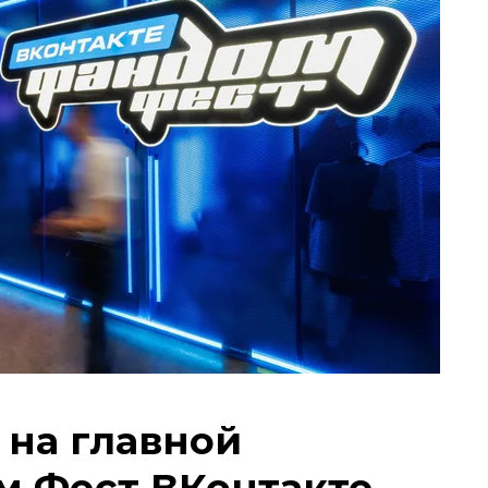
 на главной
м Фест ВКонтакте