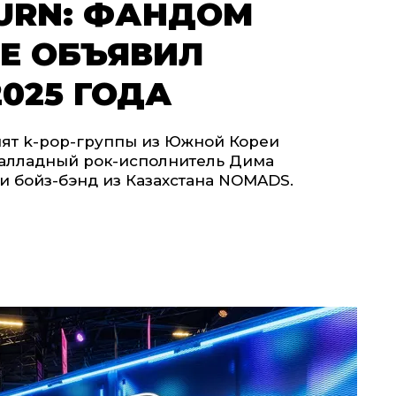
TURN: ФАНДОМ
Е ОБЪЯВИЛ
025 ГОДА
пят k-pop-группы из Южной Кореи
 балладный рок-исполнитель Дима
 и бойз-бэнд из Казахстана NOMADS.