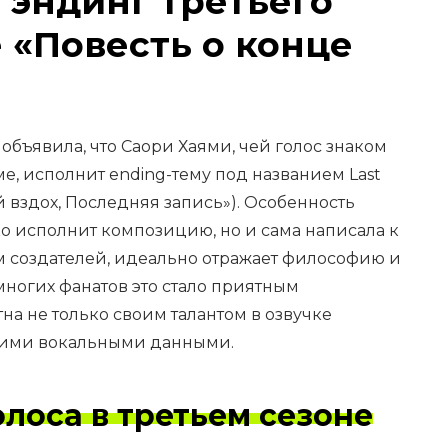
 эндинг третьего
 «Повесть о конце
бъявила, что Саори Хаями, чей голос знаком
, исполнит ending-тему под названием Last
ий вздох, Последняя запись»). Особенность
ько исполнит композицию, но и сама написала к
ам создателей, идеально отражает философию и
ногих фанатов это стало приятным
на не только своим талантом в озвучке
щими вокальными данными.
олоса в третьем сезоне