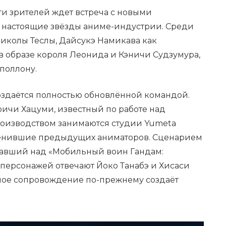
и зрителей ждет встреча с новыми
т настоящие звёзды аниме-индустрии. Среди
Николы Теслы, Дайсукэ Намикава как
в образе короля Леонида и Кэничи Судзумура,
поллону.
создаётся полностью обновлённой командой.
оичи Хацуми, известный по работе над
оизводством занимаются студии Yumeta
сменившие предыдущих аниматоров. Сценарием
тавший над «Мобильный воин Гандам:
н персонажей отвечают Йоко Танабэ и Хисаси
ное сопровождение по-прежнему создаёт