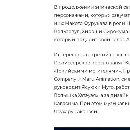
В продолжении эпической саг
персонажами, которых озвуча
них: Макото Фурукава в роли 
Вельзевул, Хироши Сирокума 
который подарит свой голос А
Интересно, что третий сезон 
Режиссёрское кресло занял К
«Токийскими мстителями». Пр
Company и Maru Animation, 
руководит Ясуюки Муто, рабо
Вспышка Хэтэуэя», а за дизай
Кавасима. При этом музыкаль
Ясухару Таканаси.