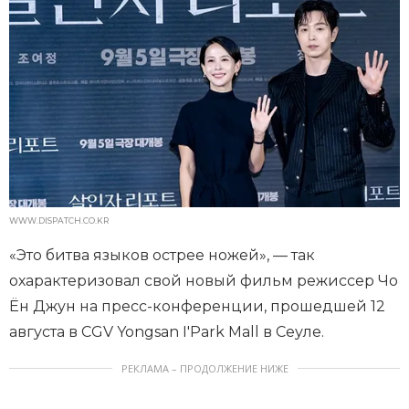
WWW.DISPATCH.CO.KR
«Это битва языков острее ножей», — так
охарактеризовал свой новый фильм режиссер Чо
Ён Джун на пресс-конференции, прошедшей 12
августа в CGV Yongsan I'Park Mall в Сеуле.
РЕКЛАМА – ПРОДОЛЖЕНИЕ НИЖЕ