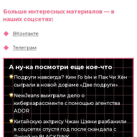
Больше интересных материалов — в
наших соцсетях:
ВКонтакте
Телеграм
А ну-ка посмотри еще кое-что
Подруги навсегда? Ким Го Ын и Пак Чи Хён
сыграли в новой дораме «Две подруги»
NewJeans выиграли дело о
киберхарассменте с помощью агентства
ADOR
Китайскую актрису Чжан Цзяни разбанили
в соцсетях спустя год после скандала с
Лисой из BLACKPINK