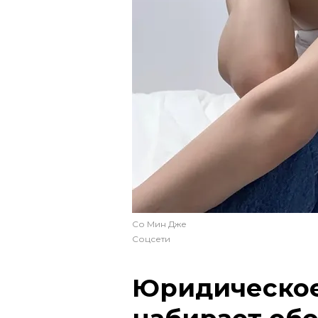
Со Мин Дже
Соцсети
Юридическое