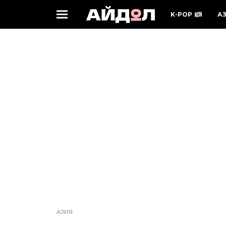
K-POP
А
АЗИЯ