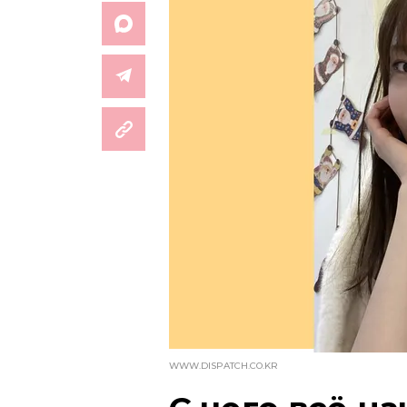
WWW.DISPATCH.CO.KR