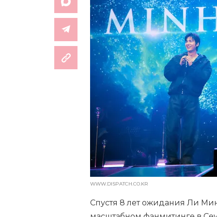
WWW.DISPATCH.CO.KR
Спустя 8 лет ожидания Ли Мин
масштабном фанмитинге в Се