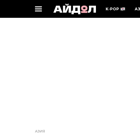
K-POP
А
АЗИЯ