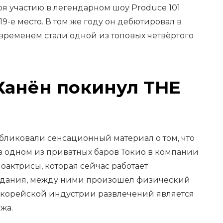
ря участию в легендарном шоу Produce 101
л 19-е место. В том же году он дебютировал в
 временем стали одной из топовых четвёртого
Ханён покинул THE
бликовали сенсационный материал о том, что
в одном из приватных баров Токио в компании
актрисы, которая сейчас работает
дания, между ними произошёл физический
й корейской индустрии развлечений является
жа.