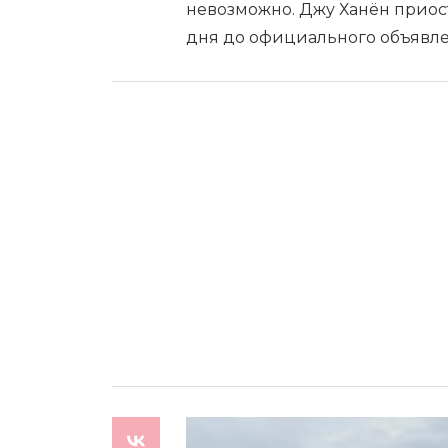
невозможно. Джу Ханён приост
дня до официального объявле