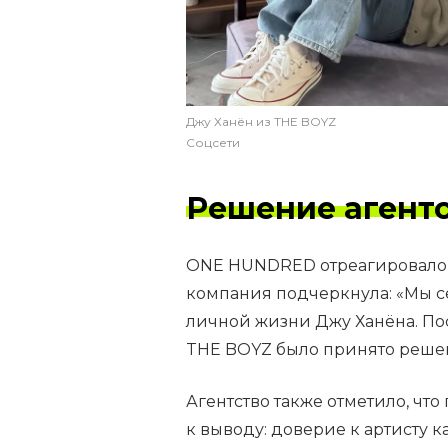
Джу Ханён из THE BOYZ
Соцсети
Решение агент
ONE HUNDRED отреагировало 
компания подчеркнула: «Мы 
личной жизни Джу Ханёна. По
THE BOYZ было принято решен
Агентство также отметило, чт
к выводу: доверие к артисту 