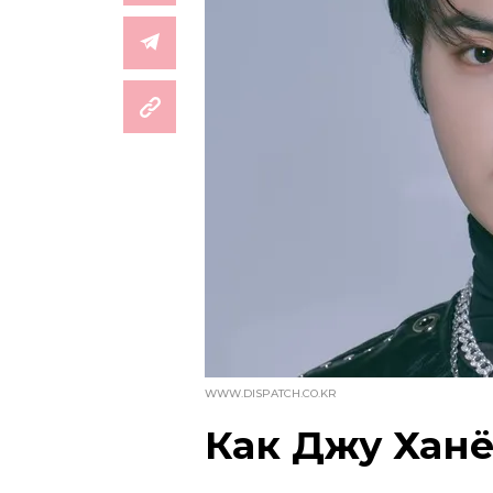
WWW.DISPATCH.CO.KR
Как Джу Хан