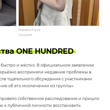
Кирара Асука
Соцсети
ства ONE HUNDRED
быстро и жёстко. В официальном заявлении
серьёзно восприняли недавние проблемы в
сле тщательного обсуждения с участниками
ие об его исключении из группы».
о провело собственное расследование и пришло
как к публичной личности восстановить