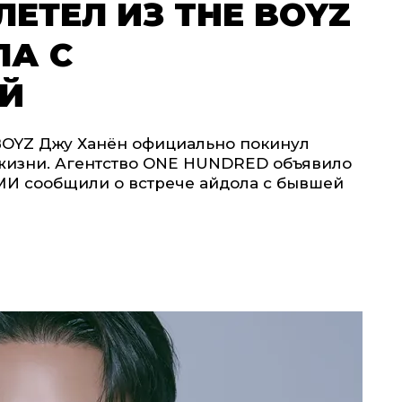
ЕТЕЛ ИЗ THE BOYZ
ЛА С
Й
BOYZ Джу Ханён официально покинул
 жизни. Агентство ONE HUNDRED объявило
СМИ сообщили о встрече айдола с бывшей