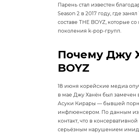
Парень стал известен благода
Season 2 в 2017 году, где заня
составе THE BOYZ, которые со
поколения k-pop-групп.
Почему Джу 
BOYZ
18 июня корейские медиа опу
в мае Джу Ханён был замечен 
Асуки Кирары — бывшей порно
инфлюенсером. По данным из
контакт, что в консервативно
серьёзным нарушением имид