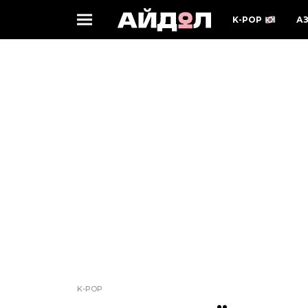
K-POP
А
K-POP