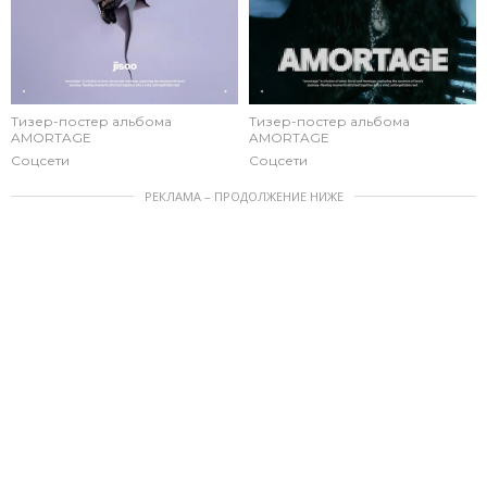
Тизер-постер альбома
Тизер-постер альбома
AMORTAGE
AMORTAGE
Соцсети
Соцсети
РЕКЛАМА – ПРОДОЛЖЕНИЕ НИЖЕ