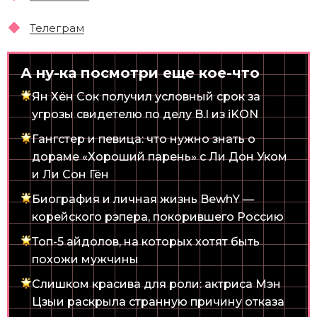
Телеграм
А ну-ка посмотри еще кое-что
Ян Хён Сок получил условный срок за
угрозы свидетелю по делу B.I из iKON
Гангстер и певица: что нужно знать о
дораме «Хороший парень» с Ли Дон Уком
и Ли Сон Гён
Биография и личная жизнь BewhY —
корейского рэпера, покорившего Россию
Топ-5 айдолов, на которых хотят быть
похожи мужчины
Слишком красива для роли: актриса Мэн
Цзыи раскрыла странную причину отказа