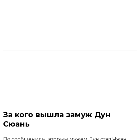
За кого вышла замуж Дун
Сюань
По сообщениям, вторым мужем Дун стал Чжан