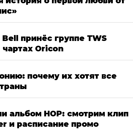
я история о первой любви от
лис»
 Bell принёс группе TWS
 чартах Oricon
онию: почему их хотят все
страны
ули альбом HOP: смотрим клип
er и расписание промо