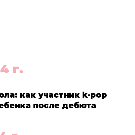
4 г.
ола: как участник k-pop
ебенка после дебюта