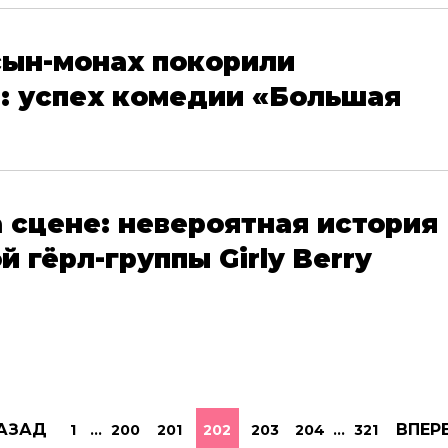
сын-монах покорили
: успех комедии «Большая
а сцене: невероятная история
 гёрл-группы Girly Berry
АЗАД
ВПЕР
1
...
200
201
202
203
204
...
321