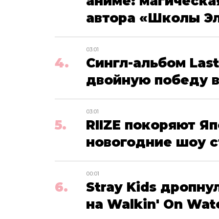
аниме: магическа
автора «Школы Э
03:01
Сингл-альбом Last
двойную победу в
03:01
RIIZE покоряют Яп
новогодние шоу 
00:01
Stray Kids дропн
на Walkin' On Wat