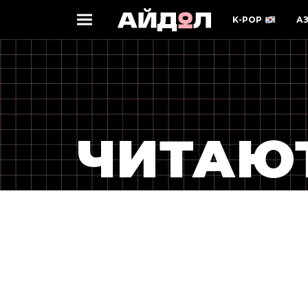
K-POP
А
ЧИТАЮ