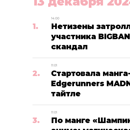
13 декабря 202
14:00
Нетизены затролл
участника BIGBAN
скандал
11:01
Стартовала манга
Edgerunners MADN
тайтле
11:01
По манге «Шампи