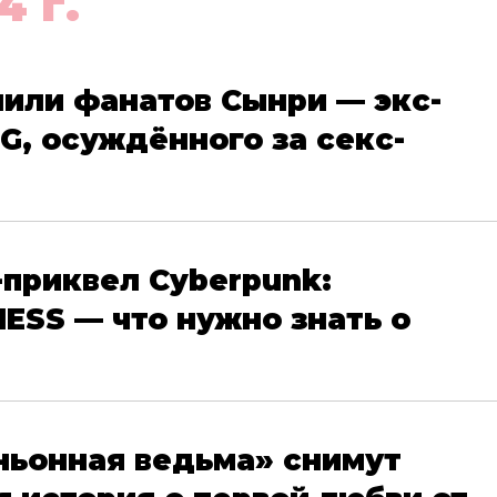
4 г.
или фанатов Сынри — экс-
G, осуждённого за секс-
-приквел Cyberpunk:
ESS — что нужно знать о
ньонная ведьма» снимут