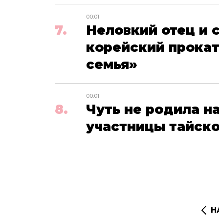
00:01
Неловкий отец и 
корейский прокат
семья»
00:01
Чуть не родила н
участницы тайской
Н