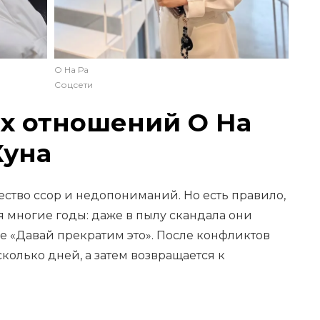
О На Ра
Соцсети
их отношений О На
Хуна
ество ссор и недопониманий. Но есть правило,
 многие годы: даже в пылу скандала они
е «Давай прекратим это». После конфликтов
сколько дней, а затем возвращается к