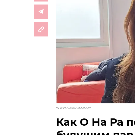
WWW.KOREABOO.COM
Как О На Ра 
будущим па