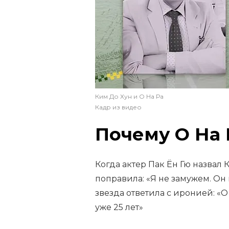
Ким До Хун и О На Ра
Кадр из видео
Почему О На 
Когда актер Пак Ён Гю назвал
поправила: «Я не замужем. Он 
звезда ответила с иронией: «
уже 25 лет»