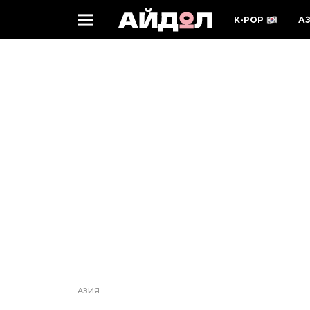
K-POP
А
АЗИЯ