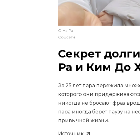
О На Ра
Соцсети
Секрет долг
Ра и Ким До 
За 25 лет пара пережила множ
которого они придерживаются
никогда не бросают фраз врод
пара иногда берет паузу на не
привычной жизни.
Источник