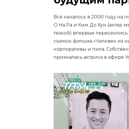
Всё началось в 2000 году на 
О На Ра и Ким До Хун (актер м
тезкой) впервые пересеклись
съемок фильма «Человек из нио
корпоративы и пила. Собственн
призналась актриса в эфире Y