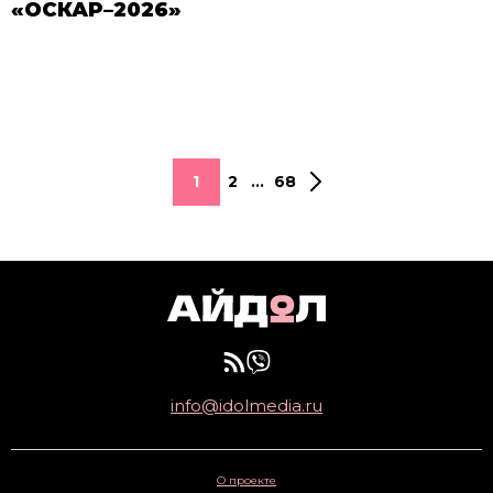
«ОСКАР–2026»
1
2
...
68
info@idolmedia.ru
О проекте