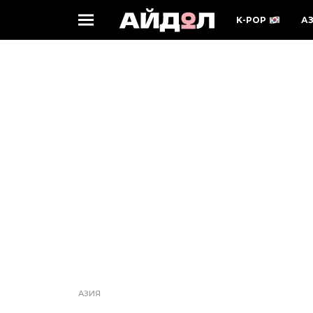
K-POP
А
АЗИЯ