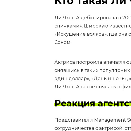
Кто такая Ли
Ли Чхон А дебютировала в 20
спичками». Широкую известнос
«Искушение волков», где она 
Соном.
Актриса построила впечатляю
снявшись в таких популярных 
один доллар», «День и ночь»,
Ли Чхон А также снялась в фи
Реакция агентс
Представители Management S
сотрудничества с актрисой, от