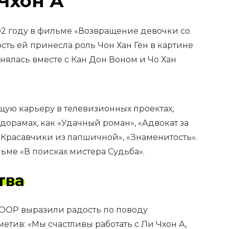
 Чхон А
02 году в фильме «Возвращение девочки со
ть ей принесла роль Чон Хан Гён в картине
снялась вместе с Кан Дон Воном и Чо Хан
щую карьеру в телевизионных проектах,
дорамах, как «Удачный роман», «Адвокат за
 «Красавчики из лапшичной», «Знаменитость».
льме «В поисках мистера Судьба».
тва
OOP выразили радость по поводу
метив: «Мы счастливы работать с Ли Чхон А,