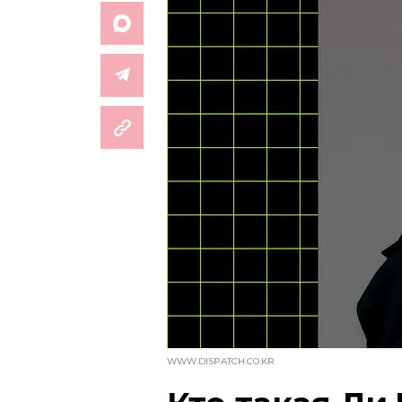
WWW.DISPATCH.CO.KR