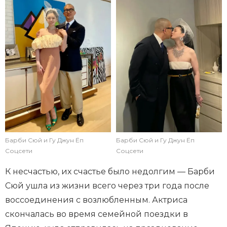
Барби Сюй и Гу Джун Ёп
Барби Сюй и Гу Джун Ёп
Соцсети
Соцсети
К несчастью, их счастье было недолгим — Барби
Сюй ушла из жизни всего через три года после
воссоединения с возлюбленным. Актриса
скончалась во время семейной поездки в