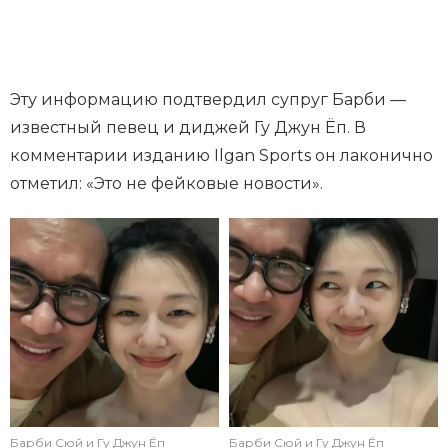
Эту информацию подтвердил супруг Барби —
известный певец и диджей Гу Джун Ёп. В
комментарии изданию Ilgan Sports он лаконично
отметил: «Это не фейковые новости».
Барби Сюй и Гу Джун Ёп
Барби Сюй и Гу Джун Ёп