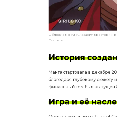
Обложка манги «Сказания Крестории: 
Соцсети
История созда
Манга стартовала в декабре 2
благодаря глубокому сюжету 
финальный том был выпущен 8
Игра и её насл
Оригинальная игра Tales of Cr