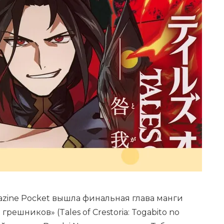
azine Pocket вышла финальная глава манги
решников» (Tales of Crestoria: Togabito no