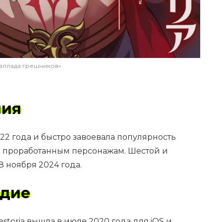
Баллада грешников»
ния
022 года и быстро завоевала популярность
и проработанным персонажам. Шестой и
 ноября 2024 года.
едие
estoria вышла в июле 2020 года для iOS и