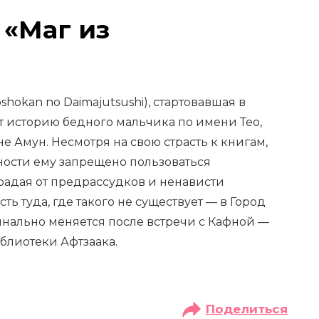
 «Маг из
shokan no Daimajutsushi), стартовавшая в
ет историю бедного мальчика по имени Тео,
 Амун. Несмотря на свою страсть к книгам,
ности ему запрещено пользоваться
радая от предрассудков и ненависти
ть туда, где такого не существует — в Город
инально меняется после встречи с Кафной —
блиотеки Афтзаака.
Поделиться