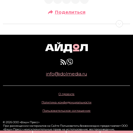
Поделиться
info@idolmedia.ru
О проекте
Политика конфиденциальности
Пользовательское соглашение
© 2026 ООО «Фэшн Пресс»
При размещении материалов на Сайте Пользователь безвозмездно предоставляет ООО
«Фэшн Пресс» неисключительные права на использование, воспроизведение,
распространение, создание производных произведений, а также на демонстрацию