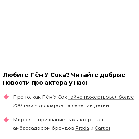
Любите Пён У Сока? Читайте добрые
новости про актера у нас:
Про то, как Пён У Сок
тайно пожертвовал более
200 тысяч долларов на лечение детей
Мировое признание: как актер стал
амбассадором брендов
Prada
и
Cartier