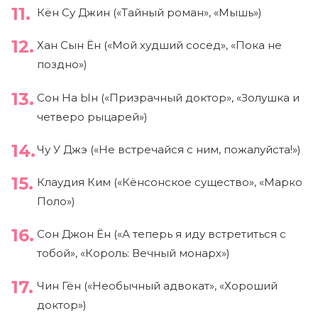
Кён Су Джин («Тайный роман», «Мышь»)
Хан Сын Ён («Мой худший сосед», «Пока не
поздно»)
Сон На Ын («Призрачный доктор», «Золушка и
четверо рыцарей»)
Чу У Джэ («Не встречайся с ним, пожалуйста!»)
Клаудия Ким («Кёнсонское существо», «Марко
Поло»)
Сон Джон Ён («А теперь я иду встретиться с
тобой», «Король: Вечный монарх»)
Чин Гён («Необычный адвокат», «Хороший
доктор»)