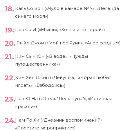
Каль Со Вон («Чудо в камере № 7», «Легенда
синего моря»)
Пак Со И («Мышь», «Хоть я и не герой»)
Ли Хо Джон («Мой пёс Руни», «Алое сердце»)
Ким Сын Юн («В воде», «Нужды
путешественника»)
Ким Хён Джин («Девушка, которая любит
играть», «Взбодрись»)
Пак Ю На («Отель "Дель Луна"», «Истинная
красота»)
Нам Гю Хи («Дневник воспоминаний»,
«Посетите мероприятие»)