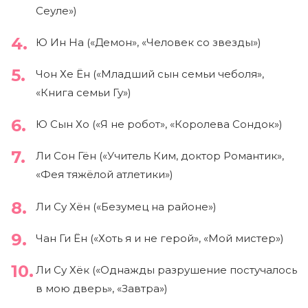
Сеуле»)
Ю Ин На («Демон», «Человек со звезды»)
Чон Хе Ён («Младший сын семьи чеболя»,
«Книга семьи Гу»)
Ю Сын Хо («Я не робот», «Королева Сондок»)
Ли Сон Гён («Учитель Ким, доктор Романтик»,
«Фея тяжёлой атлетики»)
Ли Су Хён («Безумец на районе»)
Чан Ги Ён («Хоть я и не герой», «Мой мистер»)
Ли Су Хёк («Однажды разрушение постучалось
в мою дверь», «Завтра»)