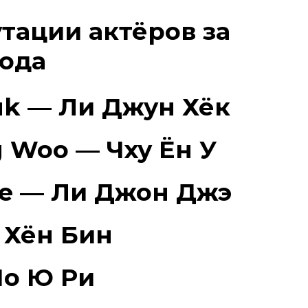
тации актёров за
года
uk — Ли Джун Хёк
 Woo — Чху Ён У
ae — Ли Джон Джэ
 Хён Бин
Чо Ю Ри