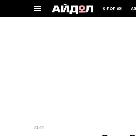
K-POP
А
АЗИЯ