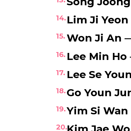
Song Joong
Lim Ji Yeo
Won Ji An 
Lee Min Ho
Lee Se You
Go Youn J
Yim Si Wan
Kim Jae W