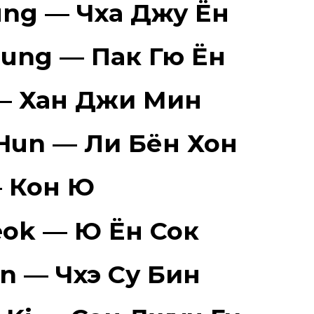
ung — Чха Джу Ён
oung — Пак Гю Ён
 — Хан Джи Мин
Hun — Ли Бён Хон
— Кон Ю
eok — Ю Ён Сок
in — Чхэ Су Бин