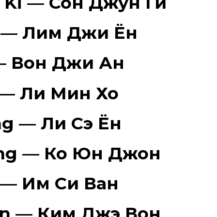
 Ki — Сон Джун Ги
n — Лим Джи Ён
— Вон Джи Ан
 — Ли Мин Хо
ng — Ли Сэ Ён
ung — Ко Юн Джон
 — Им Си Ван
on — Ким Джэ Вон