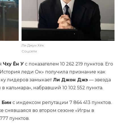
Ли Джун Хёк
Соцсети
ся
Чху Ён У
с показателем 10 262 219 пунктов. Его
«История леди Ок» получила признание как
ойку лидеров замыкает
Ли Джон Джэ
— звезда
в кальмара», набравший 10 102 552 пункта.
 Бин
с индексом репутации 7 864 413 пунктов.
кже снявшаяся во втором сезоне «Игры в
 777 пунктов.