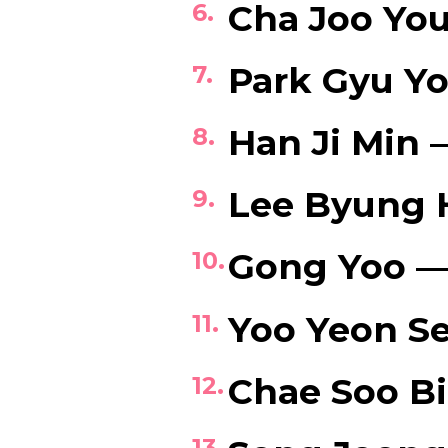
Cha Joo Yo
Park Gyu Y
Han Ji Min
Lee Byung 
Gong Yoo 
Yoo Yeon S
Chae Soo B