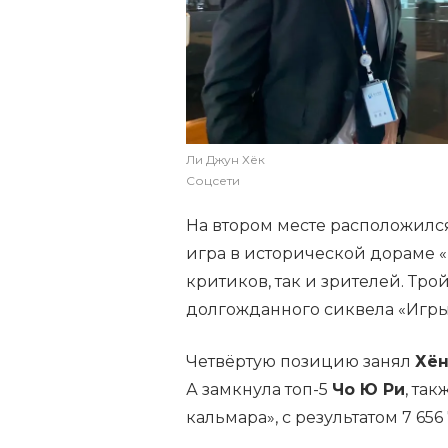
Ли Джун Хёк
Соцсети
На втором месте расположил
игра в исторической дораме 
критиков, так и зрителей. Тр
долгожданного сиквела «Игры 
Четвёртую позицию занял
Хён
А замкнула топ-5
Чо Ю Ри
, та
кальмара», с результатом 7 656