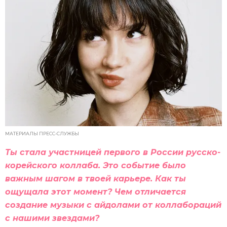
МАТЕРИАЛЫ ПРЕСС-СЛУЖБЫ
Ты стала участницей первого в России русско-
корейского коллаба. Это событие было
важным шагом в твоей карьере. Как ты
ощущала этот момент? Чем отличается
создание музыки с айдолами от коллабораций
с нашими звездами?