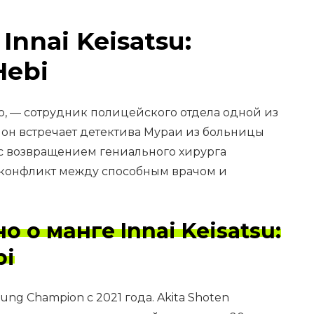
nnai Keisatsu:
Hebi
о, — сотрудник полицейского отдела одной из
он встречает детектива Мураи из больницы
 с возвращением гениального хирурга
я конфликт между способным врачом и
о о манге Innai Keisatsu:
bi
ung Champion с 2021 года. Akita Shoten