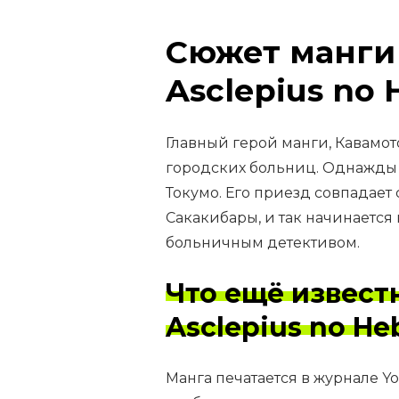
Сюжет манги I
Asclepius no 
Главный герой манги, Кавамот
городских больниц. Однажды 
Токумо. Его приезд совпадает
Сакакибары, и так начинаетс
больничным детективом.
Что ещё известн
Asclepius no He
Манга печатается в журнале Yo