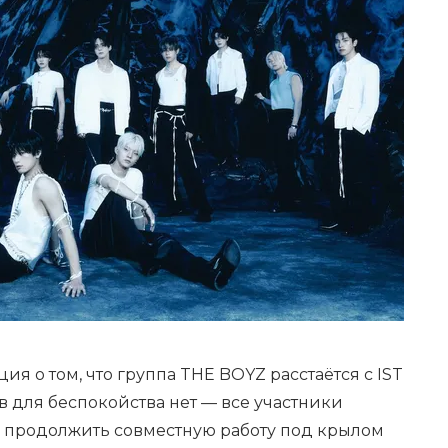
я о том, что группа THE BOYZ расстаётся с IST
в для беспокойства нет — все участники
 продолжить совместную работу под крылом