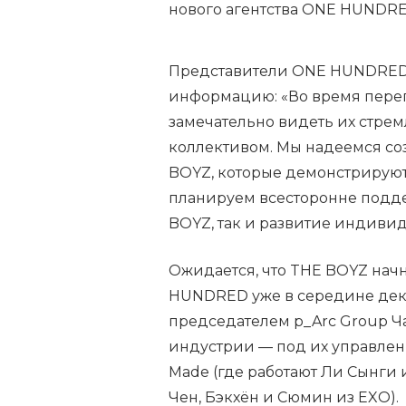
нового агентства ONE HUNDRE
Представители ONE HUNDRED
информацию: «Во время пере
замечательно видеть их стре
коллективом. Мы надеемся соз
BOYZ, которые демонстрируют
планируем всесторонне подде
BOYZ, так и развитие индиви
Ожидается, что THE BOYZ нач
HUNDRED уже в середине дека
председателем p_Arc Group Ча
индустрии — под их управлени
Made (где работают Ли Сынги 
Чен, Бэкхён и Сюмин из EXO).