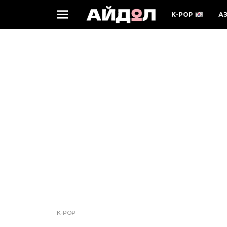
K-POP
А
K-POP