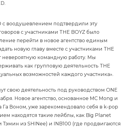
D.
 с воодушевлением подтвердили эту
говоров с участниками THE BOYZ было
мление перейти в новое агентство единым
дать новую главу вместе с участниками THE
 невероятную командную работу. Мы
рживать как групповую деятельность THE
дуальных возможностей каждого участника».
нут свою деятельность под руководством ONE
бря. Новое агентство, основанное MC Mong и
 Га Воном, уже зарекомендовало себя в k-pop
ем находятся такие лейблы, как Big Planet
и Тэмин из SHINee) и INB100 (где продвигаются