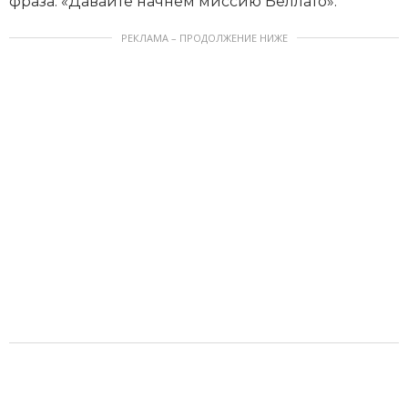
фраза: «Давайте начнём миссию Беллато».
РЕКЛАМА – ПРОДОЛЖЕНИЕ НИЖЕ