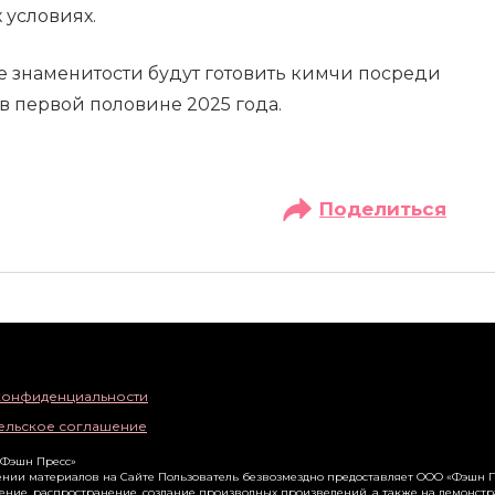
 условиях.
е знаменитости будут готовить кимчи посреди
 в первой половине 2025 года.
Поделиться
конфиденциальности
ельское соглашение
«Фэшн Пресс»
нии материалов на Сайте Пользователь безвозмездно предоставляет ООО «Фэшн П
ение, распространение, создание производных произведений, а также на демонст