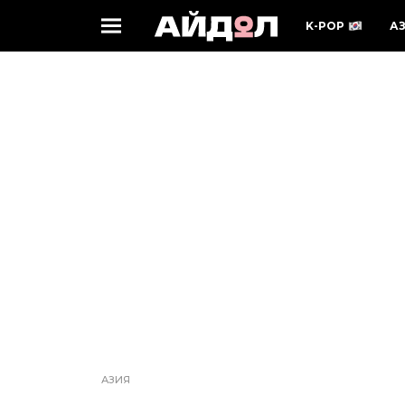
K-POP
А
АЗИЯ