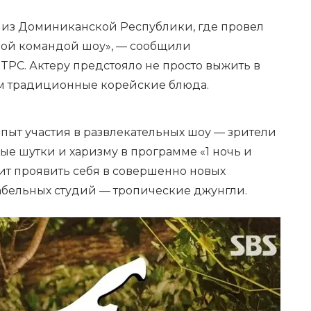
я из Доминиканской Республики, где провел
вой командой шоу», — сообщили
 TPC. Актеру предстояло не просто выжить в
там традиционные корейские блюда.
пыт участия в развлекательных шоу — зрители
ые шутки и харизму в программе «1 ночь и
оит проявить себя в совершенно новых
табельных студий — тропические джунгли.