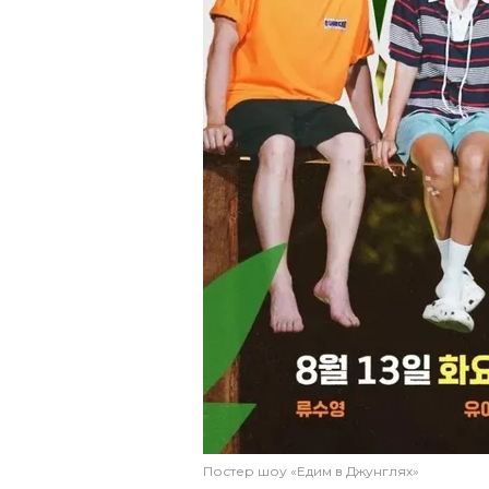
Постер шоу «Едим в Джунглях»