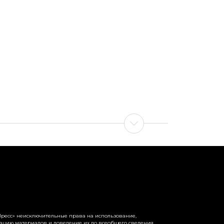
ресс» неисключительные права на использование,
рацию материалов и доведение их до всеобщего сведения