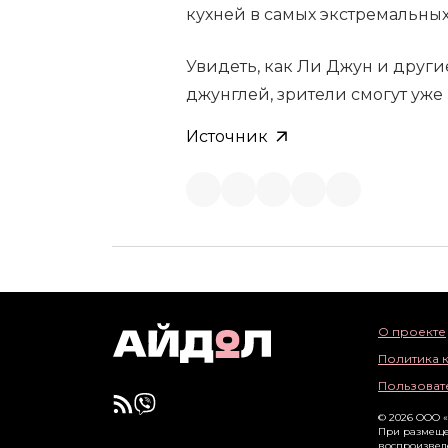
кухней в самых экстремальных
Увидеть, как Ли Джун и други
джунглей, зрители смогут уже
Источник
О проекте
Политика 
Пользоват
© 2026 ООО 
При размеще
воспроизвед