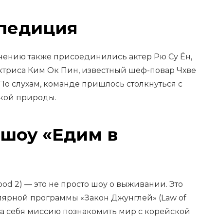
спедиция
ению также присоединились актер Рю Су Ён,
актриса Ким Ок Пин, известный шеф-повар Чхве
По слухам, команде пришлось столкнуться с
кой природы.
 шоу «Едим в
ood 2) — это не просто шоу о выживании. Это
ярной программы «Закон Джунглей» (Law of
т на себя миссию познакомить мир с корейской