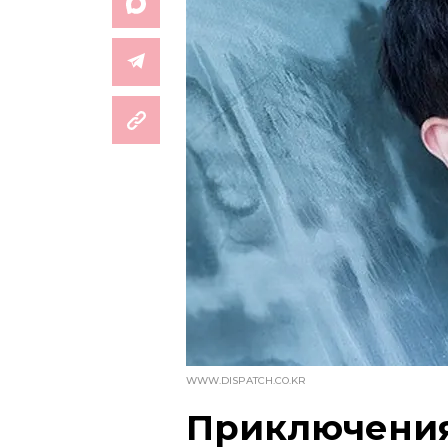
WWW.DISPATCH.CO.KR
Приключения