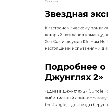
Соцсети
Звездная эк
К гастрономическому приключ
который возглавил команду, 
Хён Сок и шоумен Юн Нам Но. 
настоящими испытаниями ди
Подробнее о
Джунглях 2»
«Едим в Джунглях 2» (Jungle F
амбициозный спин-офф попул
the Jungle), где звезды беру