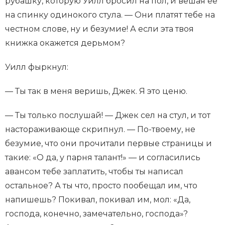
рубашку, которую Уилл бросил на пол, и вешая ее
на спинку одинокого стула. — Они платят тебе на
честном слове, ну и безумие! А если эта твоя
книжка окажется дерьмом?
Уилл фыркнул:
— Ты так в меня веришь, Джек. Я это ценю.
— Ты только послушай! — Джек сел на стул, и тот
настораживающе скрипнул. — По-твоему, не
безумие, что они прочитали первые страницы и
такие: «О да, у парня талант!» — и согласились
авансом тебе заплатить, чтобы ты написал
остальное? А ты что, просто пообещал им, что
напишешь? Покивал, покивал им, мол: «Да,
господа, конечно, замечательно, господа»?