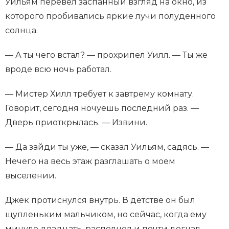
Уильям перевел заспанный взгляд на окно, из
которого пробивались яркие лучи полуденного
солнца.
— А ты чего встал? — прохрипел Уилл. — Ты же
вроде всю ночь работал.
— Мистер Хилл требует к завтрему комнату.
Говорит, сегодня ночуешь последний раз. —
Дверь приоткрылась. — Извини.
— Да зайди ты уже, — сказал Уильям, садясь. —
Нечего на весь этаж разглашать о моем
выселении.
Джек протиснулся внутрь. В детстве он был
щупленьким мальчиком, но сейчас, когда ему
минуло двадцать, располнел и почти догнал