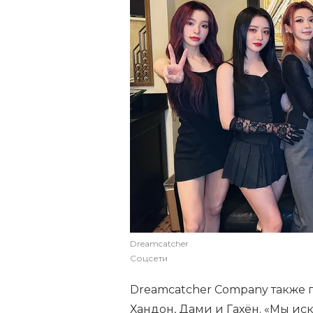
Dreamcatcher
Соцсети
Dreamcatcher Company также
Хандон, Дами и Гахён. «Мы ис