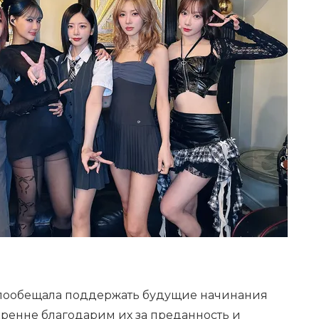
 пообещала поддержать будущие начинания
кренне благодарим их за преданность и