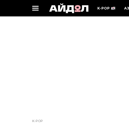
K-POP
А
K-POP