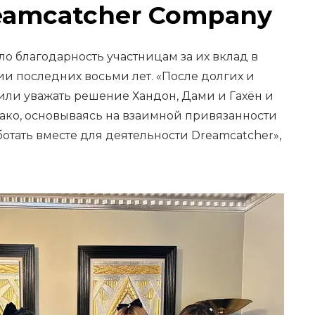
eamcatcher Company
ло благодарность участницам за их вклад в
и последних восьми лет. «После долгих и
ли уважать решение Хандон, Дами и Гахён и
нако, основываясь на взаимной привязанности
тать вместе для деятельности Dreamcatcher»,