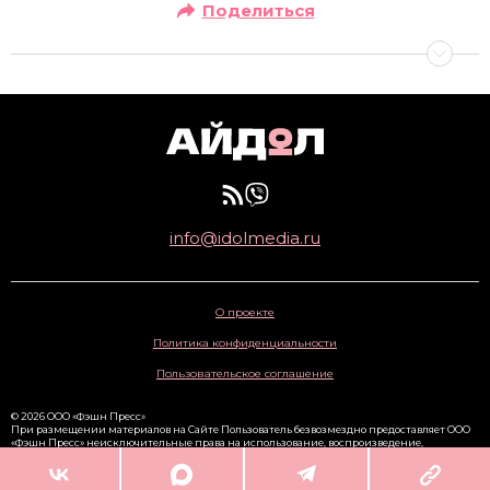
Поделиться
info@idolmedia.ru
О проекте
Политика конфиденциальности
Пользовательское соглашение
© 2026 ООО «Фэшн Пресс»
При размещении материалов на Сайте Пользователь безвозмездно предоставляет ООО
«Фэшн Пресс» неисключительные права на использование, воспроизведение,
распространение, создание производных произведений, а также на демонстрацию
материалов и доведение их до всеобщего сведения через сайт
www.idolmedia.ru
. 16+