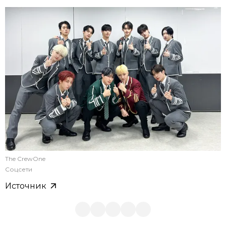
The CrewOne
Соцсети
Источник