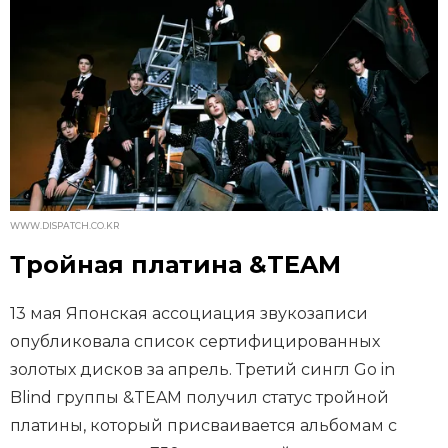
WWW.DISPATCH.CO.KR
Тройная платина &TEAM
13 мая Японская ассоциация звукозаписи
опубликовала список сертифицированных
золотых дисков за апрель. Третий сингл Go in
Blind группы &TEAM получил статус тройной
платины, который присваивается альбомам с