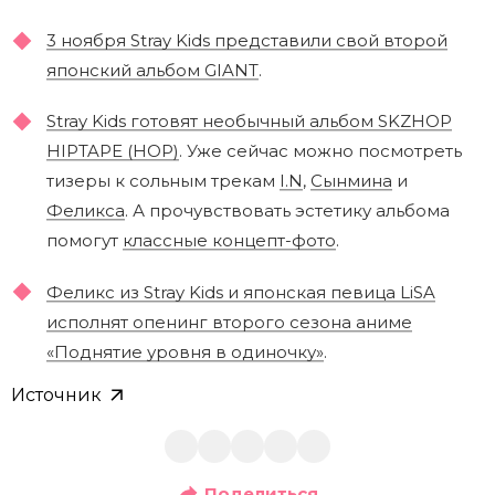
3 ноября Stray Kids представили свой второй
японский альбом GIANT
.
Stray Kids готовят необычный альбом SKZHOP
HIPTAPE (HOP)
. Уже сейчас можно посмотреть
тизеры к сольным трекам
I.N
,
Сынмина
и
Феликса
. А прочувствовать эстетику альбома
помогут
классные концепт-фото
.
Феликс из Stray Kids и японская певица LiSA
исполнят опенинг второго сезона аниме
«Поднятие уровня в одиночку»
.
Источник
Поделиться