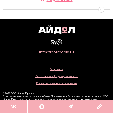
info@idolmedia.ru
О проекте
Политика конфиденциальности
Пользовательское соглашение
© 2026 ООО «Фэшн Пресс»
При размещении материалов на Сайте Пользователь безвозмездно предоставляет ООО
«Фэшн Пресс» неисключительные права на использование, воспроизведение,
распространение, создание производных произведений, а также на демонстрацию
материалов и доведение их до всеобщего сведения через сайт
www.idolmedia.ru
. 16+