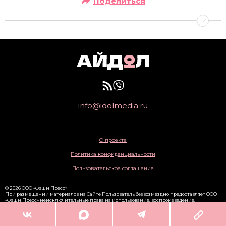
Поделиться
info@idolmedia.ru
О проекте
Политика конфиденциальности
Пользовательское соглашение
© 2026 ООО «Фэшн Пресс»
При размещении материалов на Сайте Пользователь безвозмездно предоставляет ООО
«Фэшн Пресс» неисключительные права на использование, воспроизведение,
распространение, создание производных произведений, а также на демонстрацию
материалов и доведение их до всеобщего сведения через сайт
www.idolmedia.ru
. 16+