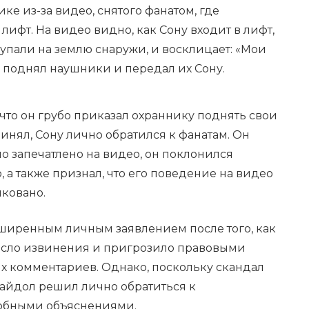
ке из-за видео, снятого фанатом, где
лифт. На видео видно, как Сону входит в лифт,
ds упали на землю снаружи, и восклицает: «Мои
ик поднял наушники и передал их Сону.
 что он грубо приказал охраннику поднять свои
ринял, Сону лично обратился к фанатам. Он
ыло запечатлено на видео, он поклонился
 а также признал, что его поведение на видео
лковано.
сширенным личным заявлением после того, как
несло извинения и пригрозило правовыми
 комментариев. Однако, поскольку скандал
 айдол решил лично обратиться к
робными объяснениями.