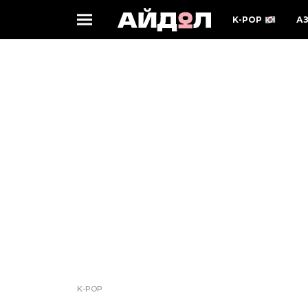
K-POP
А
K-POP