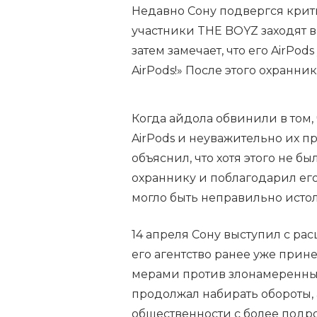
Недавно Сону подвергся крити
участники THE BOYZ заходят в 
затем замечает, что его AirPo
AirPods!» После этого охранн
Когда айдола обвинили в том,
AirPods и неуважительно их п
объяснил, что хотя этого не б
охраннику и поблагодарил его,
могло быть неправильно исто
14 апреля Сону выступил с ра
его агентство ранее уже при
мерами против злонамеренных
продолжал набирать обороты,
общественности с более под