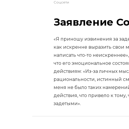
Соцсети
Заявление Со
«Я приношу извинения за зад
как искренне выразить свои мы
написать что-то неискреннее»,
что его эмоциональное состо
действиям: «Из-за личных мыс
рациональности, истинный смыс
меня не было таких намерений
действия, что привело к тому
задетыми».