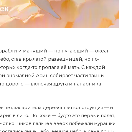
корабли и манящий — но пугающий — океан
небо, став крылатой разведчицей, но по-
оторых когда-то пропала её мать. С каждой
й аномалией Асин собирает части тайны
что дорого — включая друга и напарника
рылья, заскрипела деревянная конструкция — и
арил в лицо. По коже — будто это первый полет,
— от кончиков пальцев вверх побежали мурашки.
 остались лишь небо, вечное небо, и сама Асин»