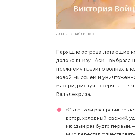
Альпина Паблишер
Парящие острова, летающие 
далеко внизу... Асин выбрала 
прежнему грезит о волнах, в к
новой миссией и уничтоженно
матери, рискуя потерять всё, 
Вальдекриза.
«С хлопком расправились к
ветер, холодный, свежий, уд
каждый раз будто первый, 
Мир перестал существовать: