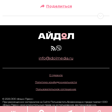
Поделиться
info@idolmedia.ru
О проекте
Политика конфиденциальности
Пользовательское соглашение
© 2026 ООО «Фэшн Пресс»
При размещении материалов на Сайте Пользователь безвозмездно предоставляет ООО
«Фэшн Пресс» неисключительные права на использование, воспроизведение,
распространение, создание производных произведений, а также на демонстрацию
материалов и доведение их до всеобщего сведения через сайт
www.idolmedia.ru
. 16+