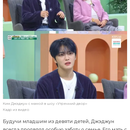
Ким Джэджун с мамой в шоу «Утренний двор»
Кадр из видео
Будучи младшим из девяти детей, Джэджун
всегда проявлял особую заботу о семье. Его мать с