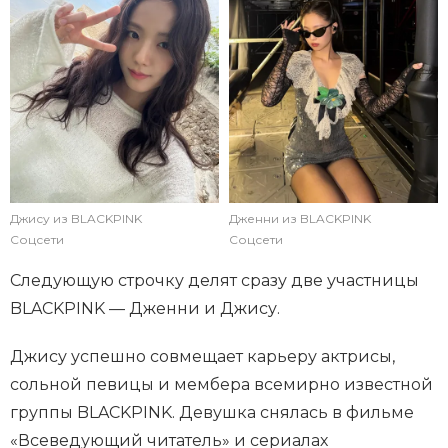
Джису из BLACKPINK
Дженни из BLACKPINK
Соцсети
Соцсети
Следующую строчку делят сразу две участницы
BLACKPINK — Дженни и Джису.
Джису успешно совмещает карьеру актрисы,
сольной певицы и мембера всемирно известной
группы BLACKPINK. Девушка снялась в фильме
«Всеведующий читатель» и сериалах