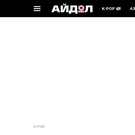
K-POP
А
K-POP