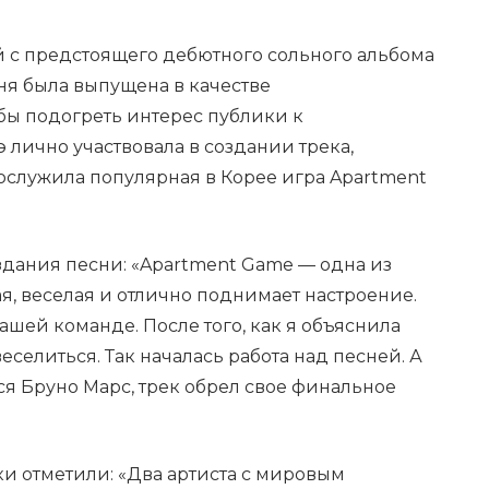
й с предстоящего дебютного сольного альбома
сня была выпущена в качестве
бы подогреть интерес публики к
 лично участвовала в создании трека,
ослужила популярная в Корее игра Apartment
здания песни: «Apartment Game — одна из
я, веселая и отлично поднимает настроение.
ашей команде. После того, как я объяснила
веселиться. Так началась работа над песней. А
я Бруно Марс, трек обрел свое финальное
и отметили: «Два артиста с мировым