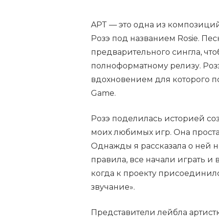
APT — это одна из композици
Розэ под названием Rosie. Пе
предварительного сингла, что
полноформатному релизу. Розэ
вдохновением для которого п
Game.
Розэ поделилась историей со
моих любимых игр. Она проста
Однажды я рассказала о ней н
правила, все начали играть и 
когда к проекту присоединилс
звучание».
Представители лейбла артистк