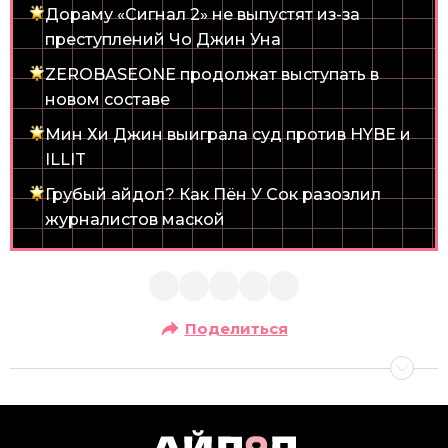
Дораму «Сигнал 2» не выпустят из-за
преступлений Чо Джин Уна
ZEROBASEONE продолжат выступать в
новом составе
Мин Хи Джин выиграла суд против HYBE и
ILLIT
Грубый айдол? Как Пён У Сок разозлил
журналистов маской
Поделиться