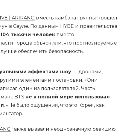
VE | ARIRANG
в честь камбэка группы прошёл
ун в Сеуле. По данным HYBE и правительства
104 тысячи человек
вместо
ласти города объяснили, что прогнозируемые
лучше обеспечить безопасность.
зуальными эффектами шоу
— дронами,
ругими элементами постановки. «Они
написал один из пользователей. Часть
фоманс BTS
не в полной мере использовал
ия
. «Не было ощущения, что это Корея, как
ментатор.
RANG
также вызвали неоднозначную реакцию.