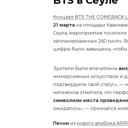
BTS в Сеуле
Концерт BTS THE COMEBACK LI
21 марта
на площади Кванхвам
Сеула, мероприятие посетили
запланированных 260 тысяч. В
цифры были завышены, чтобы 
Зрители были впечатлены
ви
иммерсивным искусством и д
подтвердили свой статус», — 
нетизенов отметила, что пер
символизм места проведен
ожидалось», — признался ком
Песни
из
нового альбома ARI