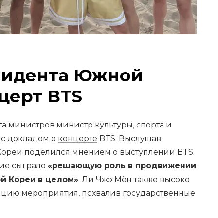
зидента Южной
церт BTS
та министров министр культуры, спорта и
 с докладом о
концерте
BTS. Выслушав
Кореи поделился мнением о выступлении BTS.
тие сыграло
«решающую роль в продвижении
ой Кореи в целом»
. Ли Чжэ Мён также высоко
ацию мероприятия, похвалив государственные