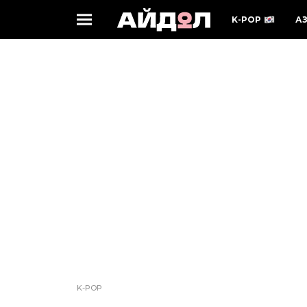
K-POP
А
K-POP